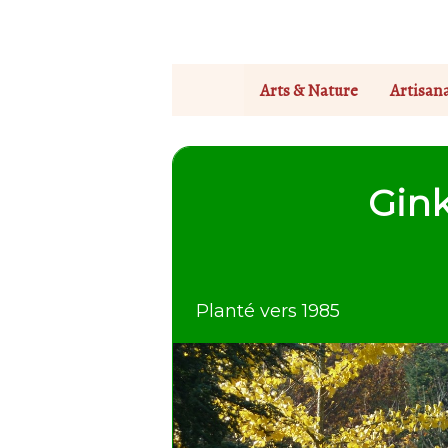
Arts & Nature
Artisan
Gink
Planté vers 1985