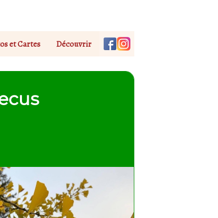
os et Cartes
Découvrir
 ecus