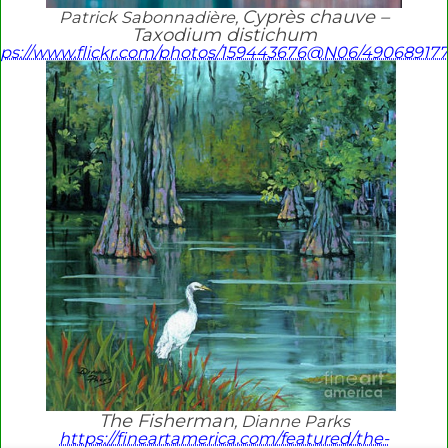
Cyprès chauve –
Patrick Sabonnadière,
Taxodium distichum
tps://www.flickr.com/photos/159443676@N06/490689177
The Fisherman
, Dianne Parks
https://fineartamerica.com/featured/the-