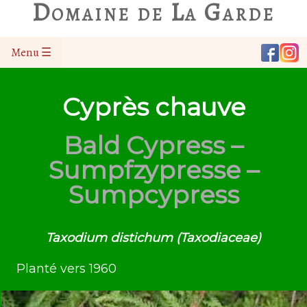
Domaine de La Garde
Menu ☰
Cyprès chauve
Bald Cypress –
Sumpfzypresse –
Sumpcypress
Taxodium distichum (Taxodiaceae)
Planté vers 1960