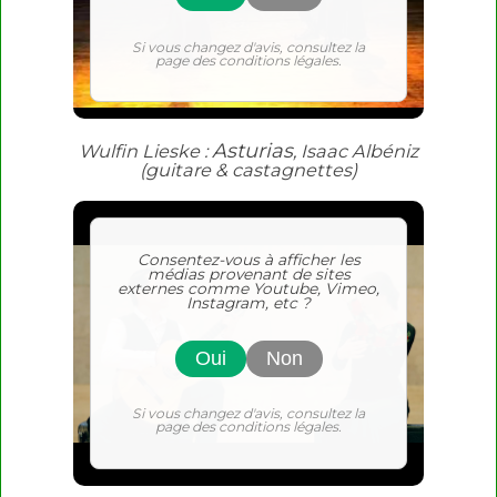
Si vous changez d'avis, consultez la
page des conditions légales
.
Asturias
Wulfin Lieske :
, Isaac Albéniz
(guitare & castagnettes)
Consentez-vous à afficher les
médias provenant de sites
externes comme Youtube, Vimeo,
Instagram, etc ?
Oui
Non
Si vous changez d'avis, consultez la
page des conditions légales
.